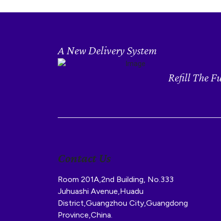
A New Delivery System
Refill The F
Contact Us
Room 201A,2nd Building, No.333
Juhuashi Avenue,Huadu
District,Guangzhou City,Guangdong
Province,China.