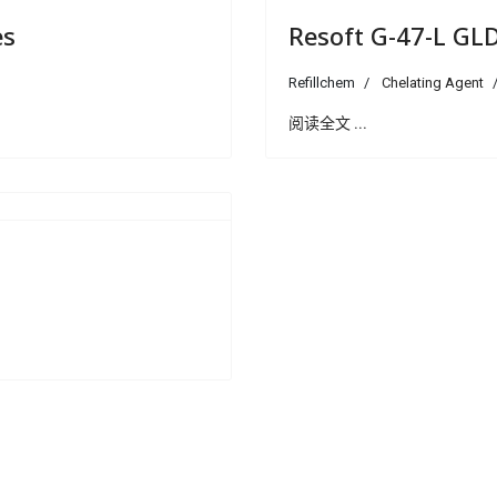
es
Resoft G-47-L GL
Refillchem
Chelating Agent
阅读全文 ...