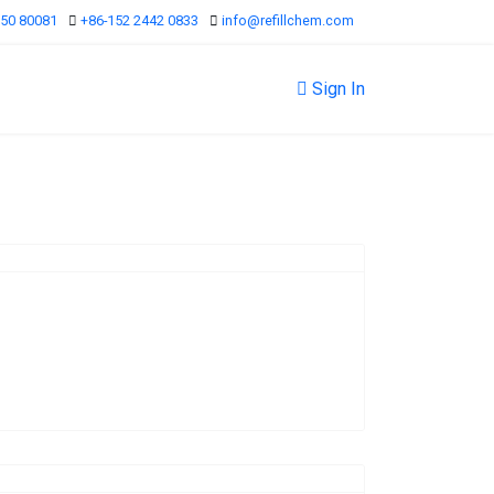
950 80081
+86-152 2442 0833
info@refillchem.com
Sign In