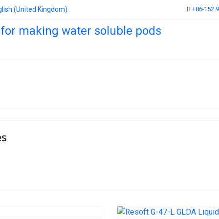
+86-152 
es